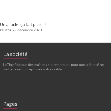
Un article, ça fait plaisir !
keustu
29 décembre 2020
La société
LaTiny fabrique des maisons sur remorques pour que la liberté ne
soit plus un concept mais votre réalité.
Pages